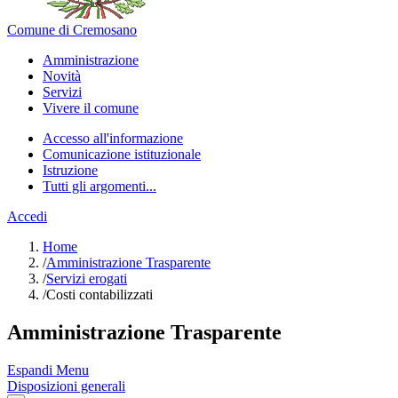
Comune di Cremosano
Amministrazione
Novità
Servizi
Vivere il comune
Accesso all'informazione
Comunicazione istituzionale
Istruzione
Tutti gli argomenti...
Accedi
Home
/
Amministrazione Trasparente
/
Servizi erogati
/
Costi contabilizzati
Amministrazione Trasparente
Espandi Menu
Disposizioni generali