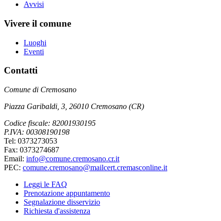
Avvisi
Vivere il comune
Luoghi
Eventi
Contatti
Comune di Cremosano
Piazza Garibaldi, 3, 26010 Cremosano (CR)
Codice fiscale: 82001930195
P.IVA: 00308190198
Tel: 0373273053
Fax: 0373274687
Email:
info@comune.cremosano.cr.it
PEC:
comune.cremosano@mailcert.cremasconline.it
Leggi le FAQ
Prenotazione appuntamento
Segnalazione disservizio
Richiesta d'assistenza