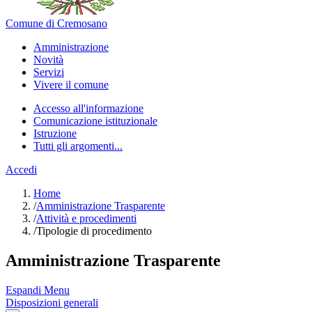
Comune di Cremosano
Amministrazione
Novità
Servizi
Vivere il comune
Accesso all'informazione
Comunicazione istituzionale
Istruzione
Tutti gli argomenti...
Accedi
Home
/
Amministrazione Trasparente
/
Attività e procedimenti
/
Tipologie di procedimento
Amministrazione Trasparente
Espandi Menu
Disposizioni generali