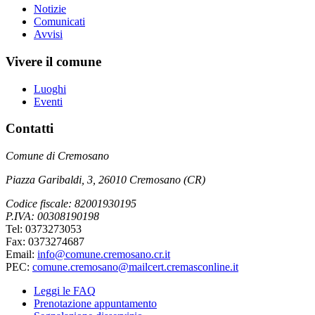
Notizie
Comunicati
Avvisi
Vivere il comune
Luoghi
Eventi
Contatti
Comune di Cremosano
Piazza Garibaldi, 3, 26010 Cremosano (CR)
Codice fiscale: 82001930195
P.IVA: 00308190198
Tel: 0373273053
Fax: 0373274687
Email:
info@comune.cremosano.cr.it
PEC:
comune.cremosano@mailcert.cremasconline.it
Leggi le FAQ
Prenotazione appuntamento