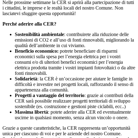
Nelle prossime settimane la CER si aprirà alla partecipazione di tutti
i cittadini, le imprese e le realtà locali del nostro Comune. Non
lasciatevi sfuggire questa opportunità!
Perché aderire alla CER?
Sostenibilità ambientale
: contribuirete alla riduzione delle
emissioni di CO2 e all’uso di fonti rinnovabili, migliorando la
qualità dell’ambiente in cui viviamo.
Beneficio economico:
potrete beneficiare di risparmi
economici sulla spesa per l’energia elettrica per i vostri
consumi e/o di ulteriori benefici economici per l’energia
elettrica prodotta tramite i vostri impianti fotovoltaici o da altre
fonti rinnovabili.
Solidarietà
: la CER è un’occasione per aiutare le famiglie in
difficoltà e investire nei progetti locali, rafforzando il senso di
appartenenza alla comunità.
Progetti a vantaggio del territorio
: grazie ai contributi della
CER sarà possibile realizzare progetti territoriali di sviluppo
sostenibile (es. costruzione e gestioni piste ciclabili, ecc..)
Massima libertà
: potete aderire alla CER ed eventualmente
uscirne in qualsiasi momento, senza alcun vincolo o onere.
Grazie a queste caratteristiche, la CER rappresenta un’opportunità
unica per ciascuno di voi e per le aziende del nostro Comune.