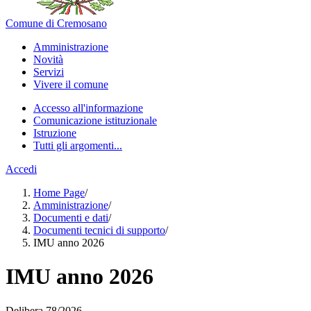
Comune di Cremosano
Amministrazione
Novità
Servizi
Vivere il comune
Accesso all'informazione
Comunicazione istituzionale
Istruzione
Tutti gli argomenti...
Accedi
Home Page
/
Amministrazione
/
Documenti e dati
/
Documenti tecnici di supporto
/
IMU anno 2026
IMU anno 2026
Delibera 78/2026